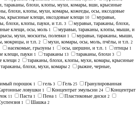
, тараканы, блохи, клопы, мухи, комары, вши, крысиные
ны, блохи, клопы, мухи, комары, кожееды, осы, иксодовые
мары, крысиные клещи, иксодовые клещи
муравьи,
10
ы, блохи, клопы, пауки, и т.п.
муравьи, тараканы, блохи,
3
синые клещи, осы, моль
муравьи, тараканы, клопы, мыши, и
1
крысы, мухи, москиты, полевки
муравьи, тараканы, мыши,
1
ы, мокрицы, и т.п.
мухи, комары, осы, моль, пчёлы, и т.п.
2
2
насекомые, грызуны
осы, шершни, и т.п.
птицы
1
1
1
1
ые клещи, пауки
тараканы
тараканы, блохи
1
13
3
ые клещи
тараканы, блохи, клопы, мухи, комары, крысиные
2
тараканы, блохи, мухи, комары
рыжие, черные,
2
римый порошок
гель
Гель
Гранулированная
1
3
25
Картонные ловушки
Концентрат эмульсии
Концентрат
1
24
блок
Паста
Пена
Пластиковые диски
11
1
1
2
Суспензия
Шашка
1
2