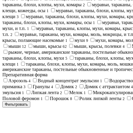
тараканы, блохи, клопы, мухи, комары
муравьи, тараканы,
2
клещи, кожееды, осы
муравьи, тараканы, блохи, клопы, м
1
клещи
муравьи, тараканы, блохи, клопы, мухи, комары, 
3
тараканы, блохи, клопы, мухи, комары, осы
муравьи, тара
1
мухи, и т.п.
муравьи, тараканы, клопы, мухи, комары, кр
1
т.п.
муравьи, тараканы, мухи, комары, моль, мокрицы, и т.
2
крысы, ползающие насекомые
мухи
мухи, комары, мо
1
9
мыши
мыши, крысы
мыши, крысы, полевки
12
62
4
рыжие, черные, американские тараканы, постельные обыкно
тараканы, блохи, клопы, мухи
тараканы, блохи, клопы, му
5
клещи
тараканы, блохи, клопы, мухи, комары, моль, мошки,
1
американские тараканы, постельные обыкновенные и тропичес
Препаративная форма
Аэрозоль
Водный концентрат эмульсии
Водораство
4
1
приманка
Гранулы
Домик
Домик с аттрактантом
3
4
2
4
эмульсия
Липкая лента
Мелок
Микрокапсулирова
1
2
1
Половой феромон
Порошок
Ролик липкой ленты
1
8
2
Фильтровать