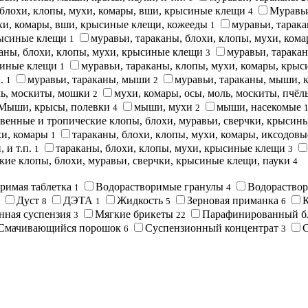
 блохи, клопы, мухи, комары, вши, крысиные клещи
Муравьи
4
ухи, комары, вши, крысиные клещи, кожееды
муравьи, тарака
1
крысиные клещи
муравьи, тараканы, блохи, клопы, мухи, ко
1
каны, блохи, клопы, мухи, крысиные клещи
муравьи, таракан
3
ысиные клещи
муравьи, тараканы, клопы, мухи, комары, кры
1
п.
муравьи, тараканы, мыши
муравьи, тараканы, мыши, 
1
2
ль, москиты, мошки
мухи, комары, осы, моль, москиты, пчёл
2
Мыши, крысы, полевки
мыши, мухи
мыши, насекомые
4
2
венные и тропические клопы, блохи, муравьи, сверчки, крысин
хи, комары
тараканы, блохи, клопы, мухи, комары, иксодов
1
 и т.п.
тараканы, блохи, клопы, мухи, крысиные клещи
1
3
кие клопы, блохи, муравьи, сверчки, крысиные клещи, пауки
4
римая таблетка
Водорастворимые гранулы
Водораство
1
4
Дуст
ДЭТА
Жидкость
Зерновая приманка
8
1
5
6
нная суспензия
Мягкие брикеты
Парафинированный 
3
22
Смачивающийся порошок
Суспензионный концентрат
6
3