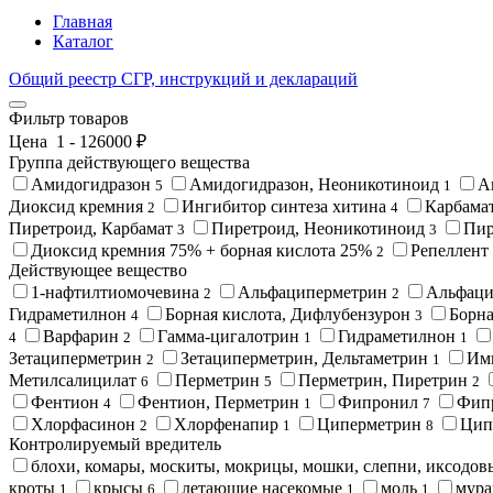
Главная
Каталог
Общий реестр СГР, инструкций и деклараций
Фильтр товаров
Цена
1
-
126000
₽
Группа действующего вещества
Амидогидразон
Амидогидразон, Неоникотиноид
А
5
1
Диоксид кремния
Ингибитор синтеза хитина
Карбама
2
4
Пиретроид, Карбамат
Пиретроид, Неоникотиноид
Пир
3
3
Диоксид кремния 75% + борная кислота 25%
Репеллент
2
Действующее вещество
1-нафтилтиомочевина
Альфациперметрин
Альфаци
2
2
Гидраметилнон
Борная кислота, Дифлубензурон
Борна
4
3
Варфарин
Гамма-цигалотрин
Гидраметилнон
4
2
1
1
Зетациперметрин
Зетациперметрин, Дельтаметрин
Им
2
1
Метилсалицилат
Перметрин
Перметрин, Пиретрин
6
5
2
Фентион
Фентион, Перметрин
Фипронил
Фипр
4
1
7
Хлорфасинон
Хлорфенапир
Циперметрин
Цип
2
1
8
Контролируемый вредитель
блохи, комары, москиты, мокрицы, мошки, слепни, иксодо
кроты
крысы
летающие насекомые
моль
мура
1
6
1
1