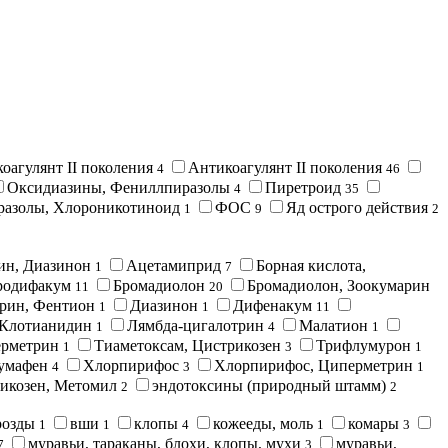
коагулянт II поколения
Антикоагулянт II поколения
4
46
Оксидиазины, Фениллпиразолы
Пиретроид
4
35
азолы, Хлороникотиноид
ФОС
Яд острого действия
1
9
2
ин, Диазинон
Ацетамиприд
Борная кислота,
1
7
родифакум
Бромадиолон
Бромадиолон, Зоокумарин
11
20
трин, Фентион
Диазинон
Дифенакум
1
1
11
Клотианидин
Лямбда-цигалотрин
Малатион
1
4
1
ерметрин
Тиаметоксам, Цистрикозен
Трифлумурон
1
3
1
умафен
Хлорпирифос
Хлорпирифос, Циперметрин
4
3
1
икозен, Метомил
эндотоксины (природный штамм)
2
2
дрозды
вши
клопы
кожееды, моль
комары
1
1
4
1
3
муравьи, тараканы, блохи, клопы, мухи
муравьи,
7
3