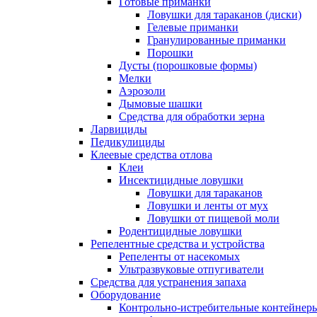
Готовые приманки
Ловушки для тараканов (диски)
Гелевые приманки
Гранулированные приманки
Порошки
Дусты (порошковые формы)
Мелки
Аэрозоли
Дымовые шашки
Средства для обработки зерна
Ларвициды
Педикулициды
Клеевые средства отлова
Клеи
Инсектицидные ловушки
Ловушки для тараканов
Ловушки и ленты от мух
Ловушки от пищевой моли
Родентицидные ловушки
Репелентные средства и устройства
Репеленты от насекомых
Ультразвуковые отпугиватели
Средства для устранения запаха
Оборудование
Контрольно-истребительные контейнер