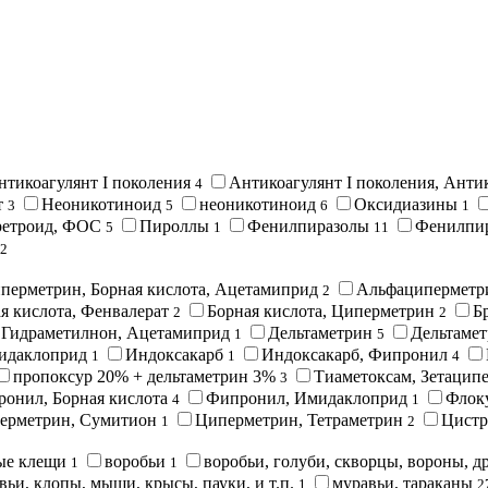
нтикоагулянт I поколения
Антикоагулянт I поколения, Анти
4
т
Неоникотиноид
неоникотиноид
Оксидиазины
3
5
6
1
етроид, ФОС
Пироллы
Фенилпиразолы
Фенилпир
5
1
11
2
перметрин, Борная кислота, Ацетамиприд
Альфациперметр
2
я кислота, Фенвалерат
Борная кислота, Циперметрин
Б
2
2
Гидраметилнон, Ацетамиприд
Дельтаметрин
Дельтаме
1
5
идаклоприд
Индоксакарб
Индоксакарб, Фипронил
1
1
4
пропоксур 20% + дельтаметрин 3%
Тиаметоксам, Зетацип
3
онил, Борная кислота
Фипронил, Имидаклоприд
Флок
4
1
ерметрин, Сумитион
Циперметрин, Тетраметрин
Цистр
1
2
вые клещи
воробьи
воробьи, голуби, скворцы, вороны, 
1
1
вьи, клопы, мыши, крысы, пауки, и т.п.
муравьи, тараканы
1
2