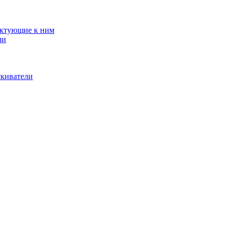
ектующие к ним
ли
скиватели