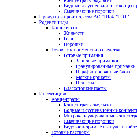
Концентраты эмульсии
Водные и суспензионные концент
Смачивающие порошки
Продукция производства АО "НКФ "РЭТ"
Родентициды
Концентраты
Жидкости
Гели
Порошки
Готовые к применению средства
Готовые приманки
Зерновые приманки
Гранулированные приманки
Парафинированные блоки
Мягкие брикеты
Пеллеты
Влагостойкие пасты
Инсектициды
Концентраты
Концентраты эмульсии
Водные и суспензионные концент
Микрокапсулированные концентр
Смачивающие порошки
Водорастворимые гранулы и табл
Готовые растворы