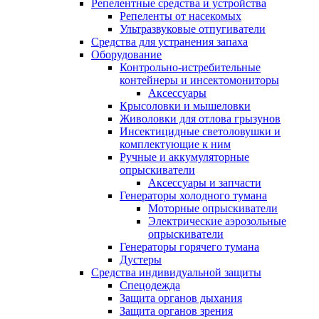
Репелентные средства и устройства
Репеленты от насекомых
Ультразвуковые отпугиватели
Средства для устранения запаха
Оборудование
Контрольно-истребительные
контейнеры и инсектомониторы
Аксессуары
Крысоловки и мышеловки
Живоловки для отлова грызунов
Инсектицидные светоловушки и
комплектующие к ним
Ручные и аккумуляторные
опрыскиватели
Аксессуары и запчасти
Генераторы холодного тумана
Моторные опрыскиватели
Электрические аэрозольные
опрыскиватели
Генераторы горячего тумана
Дустеры
Средства индивидуальной защиты
Спецодежда
Защита органов дыхания
Защита органов зрения