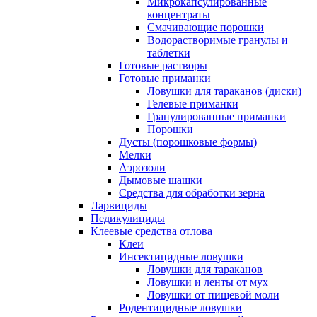
Микрокапсулированные
концентраты
Смачивающие порошки
Водорастворимые гранулы и
таблетки
Готовые растворы
Готовые приманки
Ловушки для тараканов (диски)
Гелевые приманки
Гранулированные приманки
Порошки
Дусты (порошковые формы)
Мелки
Аэрозоли
Дымовые шашки
Средства для обработки зерна
Ларвициды
Педикулициды
Клеевые средства отлова
Клеи
Инсектицидные ловушки
Ловушки для тараканов
Ловушки и ленты от мух
Ловушки от пищевой моли
Родентицидные ловушки