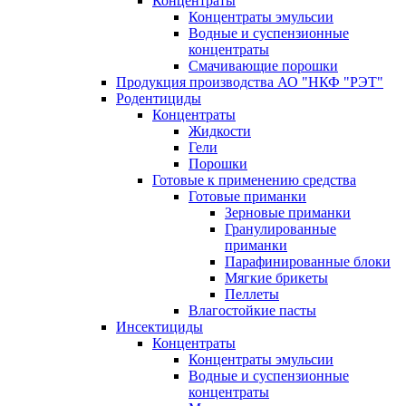
Концентраты
Концентраты эмульсии
Водные и суспензионные
концентраты
Смачивающие порошки
Продукция производства АО "НКФ "РЭТ"
Родентициды
Концентраты
Жидкости
Гели
Порошки
Готовые к применению средства
Готовые приманки
Зерновые приманки
Гранулированные
приманки
Парафинированные блоки
Мягкие брикеты
Пеллеты
Влагостойкие пасты
Инсектициды
Концентраты
Концентраты эмульсии
Водные и суспензионные
концентраты