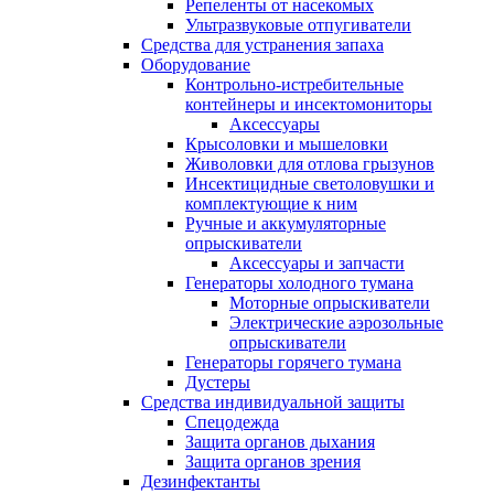
Репеленты от насекомых
Ультразвуковые отпугиватели
Средства для устранения запаха
Оборудование
Контрольно-истребительные
контейнеры и инсектомониторы
Аксессуары
Крысоловки и мышеловки
Живоловки для отлова грызунов
Инсектицидные светоловушки и
комплектующие к ним
Ручные и аккумуляторные
опрыскиватели
Аксессуары и запчасти
Генераторы холодного тумана
Моторные опрыскиватели
Электрические аэрозольные
опрыскиватели
Генераторы горячего тумана
Дустеры
Средства индивидуальной защиты
Спецодежда
Защита органов дыхания
Защита органов зрения
Дезинфектанты