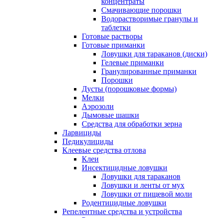
концентраты
Смачивающие порошки
Водорастворимые гранулы и
таблетки
Готовые растворы
Готовые приманки
Ловушки для тараканов (диски)
Гелевые приманки
Гранулированные приманки
Порошки
Дусты (порошковые формы)
Мелки
Аэрозоли
Дымовые шашки
Средства для обработки зерна
Ларвициды
Педикулициды
Клеевые средства отлова
Клеи
Инсектицидные ловушки
Ловушки для тараканов
Ловушки и ленты от мух
Ловушки от пищевой моли
Родентицидные ловушки
Репелентные средства и устройства