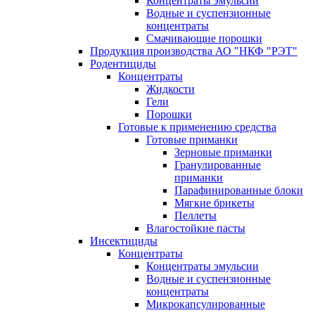
Концентраты эмульсии
Водные и суспензионные
концентраты
Смачивающие порошки
Продукция производства АО "НКФ "РЭТ"
Родентициды
Концентраты
Жидкости
Гели
Порошки
Готовые к применению средства
Готовые приманки
Зерновые приманки
Гранулированные
приманки
Парафинированные блоки
Мягкие брикеты
Пеллеты
Влагостойкие пасты
Инсектициды
Концентраты
Концентраты эмульсии
Водные и суспензионные
концентраты
Микрокапсулированные