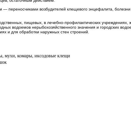
яцев, остаточным действием.
и — переносчиками возбудителей клещевого энцефалита, болезни
дственных, пищевых, в лечебно-профилактических учреждениях, жи
иродных водоемов нерыбохозяйственного значения и городских водо
ях и для обработки наружных стен строений.
пы, мухи, комары, иксодовые клещи
шок