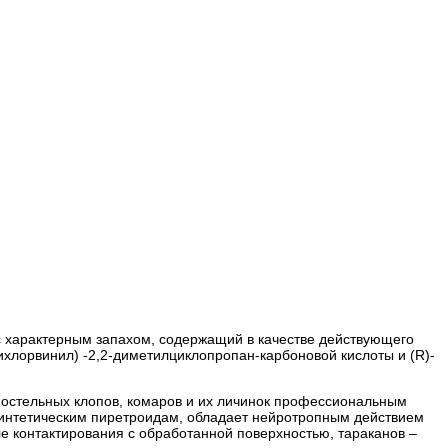
 с характерным запахом, содержащий в качестве действующего
ихлорвинил) -2,2-диметилциклопропан-карбоновой кислоты и (R)-
постельных клопов, комаров и их личинок профессиональным
 синтетическим пиретроидам, обладает нейротропным действием
е контактирования с обработанной поверхностью, тараканов –