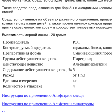
через 48-72 часа. Средство обладает длительным, более 1,5 мес
Также средство предназначено для борьбы с иксодовыми клещам
стаций.
Средство применяют на объектах различного назначения: произво
комнат) в отсутствие детей, а также против личинок комаров пр
против окрыленных комаров – в хорошо вентилируемых помещени
Вместимость мерной ложки - 20 грамм.
Производитель
РЭТ
Контролируемый вредитель
тараканы, блохи, кло
Препаративная форма
Смачивающийся поро
Группа действующего вещества
Пиретроид
Действующее вещество
Альфациперметрин
Содержание действующего вещества, %
5
Расход
от 1 г/л
Единица измерения
кг
Количество в упаковке
4
Инструкция по применению Альфатрин клещи
Инструкция по применению Альфатрин синантропы