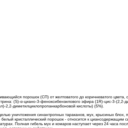
чивающийся порошок (СП) от желтоватого до коричневатого цвета,
рина: (S)-α-циано-3-феноксибензилового эфира (1R)-цис-3-(2,2-д
ил)-2,2-диметилциклопропанкарбоновой кислоты) (5%).
целью уничтожения синантропных тараканов, мух, крысиных блох, 
 – белый кристаллический порошок - относится к циансодержащим
урах. Полная гибель мух и комаров наступает через 24 часа посл