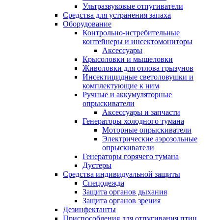
Ультразвуковые отпугиватели
Средства для устранения запаха
Оборудование
Контрольно-истребительные
контейнеры и инсектомониторы
Аксессуары
Крысоловки и мышеловки
Живоловки для отлова грызунов
Инсектицидные светоловушки и
комплектующие к ним
Ручные и аккумуляторные
опрыскиватели
Аксессуары и запчасти
Генераторы холодного тумана
Моторные опрыскиватели
Электрические аэрозольные
опрыскиватели
Генераторы горячего тумана
Дустеры
Средства индивидуальной защиты
Спецодежда
Защита органов дыхания
Защита органов зрения
Дезинфектанты
Приспособления для отпугивания птиц