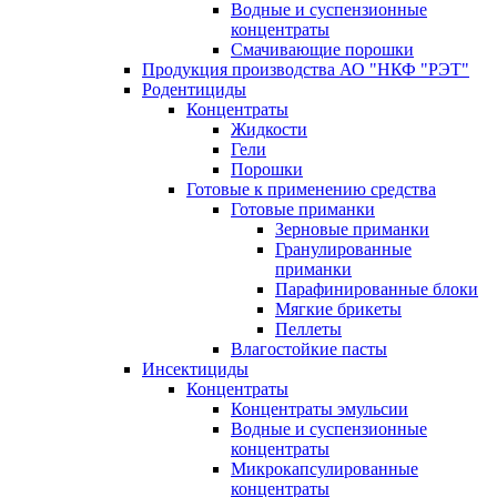
Водные и суспензионные
концентраты
Смачивающие порошки
Продукция производства АО "НКФ "РЭТ"
Родентициды
Концентраты
Жидкости
Гели
Порошки
Готовые к применению средства
Готовые приманки
Зерновые приманки
Гранулированные
приманки
Парафинированные блоки
Мягкие брикеты
Пеллеты
Влагостойкие пасты
Инсектициды
Концентраты
Концентраты эмульсии
Водные и суспензионные
концентраты
Микрокапсулированные
концентраты