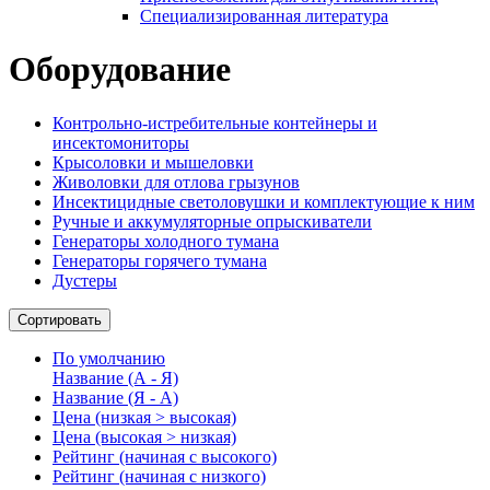
Специализированная литература
Оборудование
Контрольно-истребительные контейнеры и
инсектомониторы
Крысоловки и мышеловки
Живоловки для отлова грызунов
Инсектицидные светоловушки и комплектующие к ним
Ручные и аккумуляторные опрыскиватели
Генераторы холодного тумана
Генераторы горячего тумана
Дустеры
Сортировать
По умолчанию
Название (А - Я)
Название (Я - А)
Цена (низкая > высокая)
Цена (высокая > низкая)
Рейтинг (начиная с высокого)
Рейтинг (начиная с низкого)