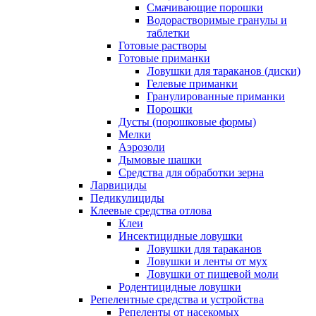
Смачивающие порошки
Водорастворимые гранулы и
таблетки
Готовые растворы
Готовые приманки
Ловушки для тараканов (диски)
Гелевые приманки
Гранулированные приманки
Порошки
Дусты (порошковые формы)
Мелки
Аэрозоли
Дымовые шашки
Средства для обработки зерна
Ларвициды
Педикулициды
Клеевые средства отлова
Клеи
Инсектицидные ловушки
Ловушки для тараканов
Ловушки и ленты от мух
Ловушки от пищевой моли
Родентицидные ловушки
Репелентные средства и устройства
Репеленты от насекомых