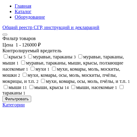
Главная
Каталог
Оборудование
Общий реестр СГР, инструкций и деклараций
Фильтр товаров
Цена
1
-
126000
₽
Контролируемый вредитель
крысы
муравьи, тараканы
муравьи, тараканы,
5
3
мыши
муравьи, тараканы, мыши, крысы, ползающие
1
насекомые
мухи
мухи, комары, моль, москиты,
1
1
мошки
мухи, комары, осы, моль, москиты, пчёлы,
2
мокрицы, и т.п.
мухи, комары, осы, моль, пчёлы, и т.п.
2
1
мыши
мыши, крысы
мыши, насекомые
11
14
1
тараканы
1
Фильтровать
Категории