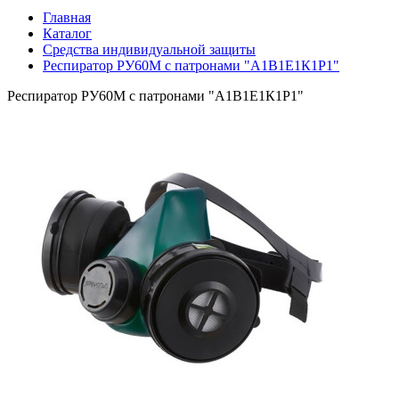
Главная
Каталог
Средства индивидуальной защиты
Респиратор РУ60М с патронами "А1В1Е1К1Р1"
Респиратор РУ60М с патронами "А1В1Е1К1Р1"