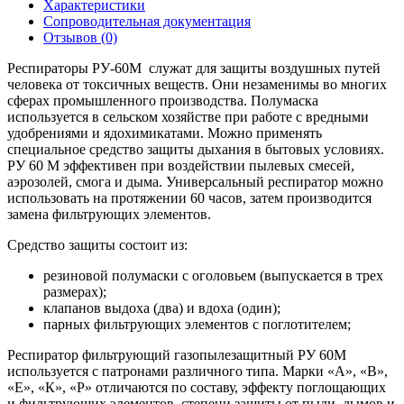
Характеристики
Сопроводительная документация
Отзывов (0)
Респираторы РУ-60М
служат для защиты воздушных путей
человека от токсичных веществ. Они незаменимы во многих
сферах промышленного производства. Полумаска
используется в сельском хозяйстве при работе с вредными
удобрениями и ядохимикатами. Можно применять
специальное средство защиты дыхания в бытовых условиях.
РУ 60 М эффективен при воздействии пылевых смесей,
аэрозолей, смога и дыма. Универсальный респиратор можно
использовать на протяжении 60 часов, затем производится
замена фильтрующих элементов.
Средство защиты состоит из:
резиновой полумаски с оголовьем (выпускается в трех
размерах);
клапанов выдоха (два) и вдоха (один);
парных фильтрующих элементов с поглотителем;
Респиратор фильтрующий газопылезащитный РУ 60М
используется с патронами различного типа. Марки «А», «В»,
«Е», «К», «Р» отличаются по составу, эффекту поглощающих
и фильтрующих элементов, степени защиты от пыли, дымов и