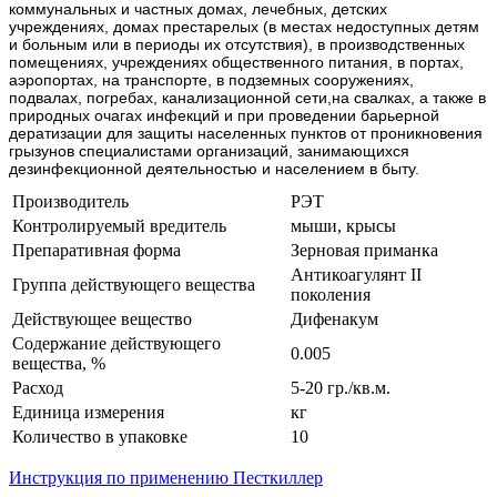
коммунальных и частных домах, лечебных, детских
учреждениях, домах престарелых (в местах недоступных детям
и больным или в периоды их отсутствия), в производственных
помещениях, учреждениях общественного питания, в портах,
аэропортах, на транспорте, в подземных сооружениях,
подвалах, погребах, канализационной сети,на свалках, а также в
природных очагах инфекций и при проведении барьерной
дератизации для защиты населенных пунктов от проникновения
грызунов специалистами организаций, занимающихся
дезинфекционной деятельностью и населением в быту.
Производитель
РЭТ
Контролируемый вредитель
мыши, крысы
Препаративная форма
Зерновая приманка
Антикоагулянт II
Группа действующего вещества
поколения
Действующее вещество
Дифенакум
Содержание действующего
0.005
вещества, %
Расход
5-20 гр./кв.м.
Единица измерения
кг
Количество в упаковке
10
Инструкция по применению Песткиллер