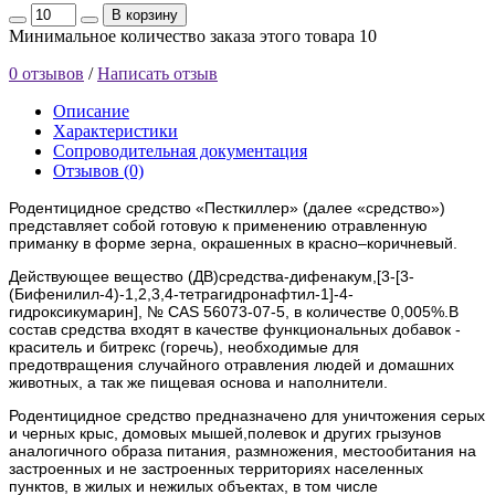
В корзину
Минимальное количество заказа этого товара 10
0 отзывов
/
Написать отзыв
Описание
Характеристики
Сопроводительная документация
Отзывов (0)
Родентицидное средство «Песткиллер» (далее «средство»)
представляет собой готовую к применению отравленную
приманку в форме зерна, окрашенных в красно–коричневый.
Действующее вещество (ДВ)средства-дифенакум,[3-[3-
(Бифенилил-4)-1,2,3,4-тетрагидронафтил-1]-4-
гидроксикумарин], № CAS 56073-07-5, в количестве 0,005%.В
состав средства входят в качестве функциональных добавок -
краситель и битрекс (горечь), необходимые для
предотвращения случайного отравления людей и домашних
животных, а так же пищевая основа и наполнители.
Родентицидное средство предназначено для уничтожения серых
и черных крыс, домовых мышей,полевок и других грызунов
аналогичного образа питания, размножения, местообитания на
застроенных и не застроенных территориях населенных
пунктов, в жилых и нежилых объектах, в том числе