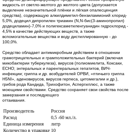
жидкость от светло-желтого до желтого цвета (допускается
выделение незначительной плёнки и лёгкая опалесценция
средства), содержащую алкилдиметил-бензиламмоний хлорид-
5,0%, додецил дипропилен триамин (N,N-бис(3-аминопропил)
додециламин)-7,0% и полигексаметиленгуанидин гидрохлорид -
4,5% в качестве действующих веществ, а также
вспомогательные вещества и воду дистиллированную - до
100,0%.
Средство обладает антимикробным действием в отношении
грамотрицательных и грамположительных бактерий (включая
микобактерии туберкулеза), вирусов (полиомиелита, Коксаки,
ECHO; энтеральных и парентеральных гепатитов, ВИЧ-
инфекции; гриппа и др. возбудителей ОРВИ, «птичьего гриппа
H5NI», аденовирусов, вирусов герпеса, цитомегалии и др.),
грибов рода Кандида, Трихофитон, Аспергиллюс, а также
моющими свойствами. Средство сохраняет свои свойства после
замерзания и последующего
оттаивания
.
Производитель
Россия
Расход
0,5 -60 мл./л.
Единица измерения
литр
Количество в упаковке
10