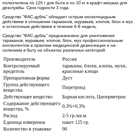
полиэтилена по 125 г для быта и по 10 кг в крафт-мешках для
дезслужбы. Срок годности 3 года .
Средство "ФАС-дубль" обладает острым инсектицид­ным
действием в отношении тараканов, муравьев, клопов, блох и мух
и остаточным действием в течение 6-8 недель.
Средство "ФАС-дубль" предназначено для уничтоже­ния
тараканов, муравьев, клопов, блох, мух профессиональ­ным
контингентом в практике медицинской дезинсекции и на­
селением в быту на объектах различных категорий.
Производитель
Россия
Контролируемый
тараканы, блохи, клопы, мухи,
вредитель
крысиные клещи
Препаративная форма
Дуст
Группа действующего
Пиретроид
вещества
Действующее вещество
Борная кислота, Циперметрин
Содержание действующего
0,3%+0,3%
вещества, %
Расход
2-5 гр./кв.м.
Единица измерения
пакет 125 гр.
Количество в упаковке
90