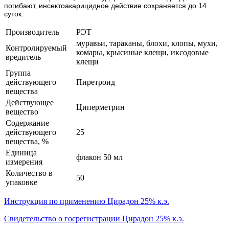
погибают, инсектоакарицидное действие сохраняется до 14
суток.
Производитель
РЭТ
муравьи, тараканы, блохи, клопы, мухи,
Контролируемый
комары, крысиные клещи, иксодовые
вредитель
клещи
Группа
действующего
Пиретроид
вещества
Действующее
Циперметрин
вещество
Содержание
действующего
25
вещества, %
Единица
флакон 50 мл
измерения
Количество в
50
упаковке
Инструкция по применению Цирадон 25% к.э.
Свидетельство о госрегистрации Цирадон 25% к.э.