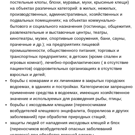
постельные клопы, блохи, муравьи, мухи, крысиные клещи)
на объектах различных категорий: в жилых, нежилых,
производственных, административных, хозяйственных и
подвальных помещениях; на объектах коммунально-
бытового и социального назначения (гостиницы, общежития,
развлекательные и выставочные центры, театры,
кинотеатры, музеи, спортивные сооружения, бани, сауны,
прачечные и др.); на предприятиях пищевой
промышленности, общественного питания; торговых и
транспортных предприятиях; в детских (кроме спален и
игровых комнат), лечебно-профилактических ( в отсутствие
пациентов) оздоровительных организациях в отсутствие
взрослых и детей;
борьбы с комарами и их личинками в закрытых городских
водоемах, в зданиях и постройках. Категорически запрещено
применение средства в водоемах, имеющих хозяйственное
значение и используемых для разведения рыбы, птицы;
борьбы с иксодовыми клещами (переносчиками
возбудителей клещевого энцефалита, боррелиоза и других
заболеваний) при обработке природных стаций;
защиты людей от нападения иксодовых клещей и блох
(переносчиков возбудителей опасных заболеваний
человека) при обработке верхней одежды.