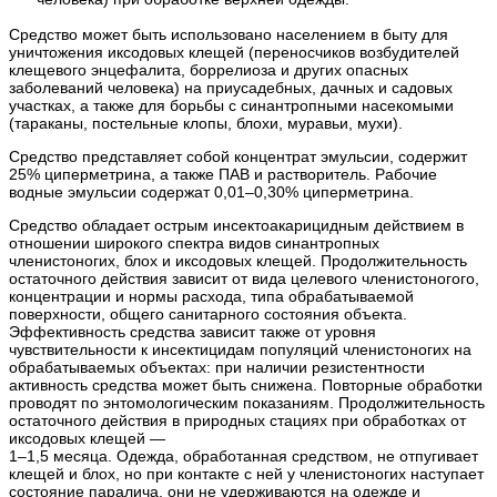
Средство может быть использовано населением в быту для
уничтожения иксодовых клещей (переносчиков возбудителей
клещевого энцефалита, боррелиоза и других опасных
заболеваний человека) на приусадебных, дачных и садовых
участках, а также для борьбы с синантропными насекомыми
(тараканы, постельные клопы, блохи, муравьи, мухи).
Средство представляет собой концентрат эмульсии, содержит
25% циперметрина, а также ПАВ и растворитель. Рабочие
водные эмульсии содержат 0,01–0,30% циперметрина.
Средство обладает острым инсектоакарицидным действием в
отношении широкого спектра видов синантропных
членистоногих, блох и иксодовых клещей. Продолжительность
остаточного действия зависит от вида целевого членистоногого,
концентрации и нормы расхода, типа обрабатываемой
поверхности, общего санитарного состояния объекта.
Эффективность средства зависит также от уровня
чувствительности к инсектицидам популяций членистоногих на
обрабатываемых объектах: при наличии резистентности
активность средства может быть снижена. Повторные обработки
проводят по энтомологическим показаниям. Продолжительность
остаточного действия в природных стациях при обработках от
иксодовых клещей —
1–1,5 месяца. Одежда, обработанная средством, не отпугивает
клещей и блох, но при контакте с ней у членистоногих наступает
состояние паралича, они не удерживаются на одежде и