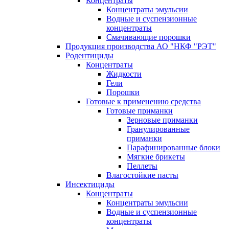
Концентраты
Концентраты эмульсии
Водные и суспензионные
концентраты
Смачивающие порошки
Продукция производства АО "НКФ "РЭТ"
Родентициды
Концентраты
Жидкости
Гели
Порошки
Готовые к применению средства
Готовые приманки
Зерновые приманки
Гранулированные
приманки
Парафинированные блоки
Мягкие брикеты
Пеллеты
Влагостойкие пасты
Инсектициды
Концентраты
Концентраты эмульсии
Водные и суспензионные
концентраты