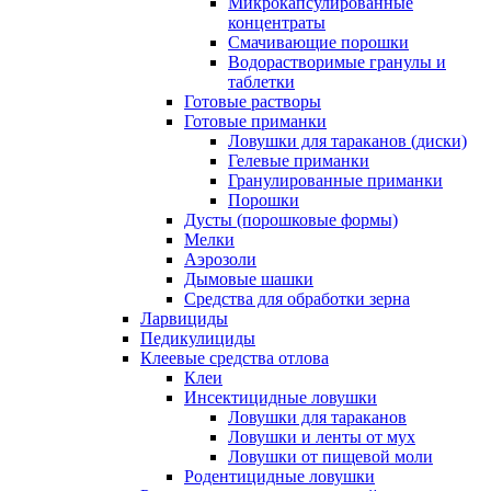
Микрокапсулированные
концентраты
Смачивающие порошки
Водорастворимые гранулы и
таблетки
Готовые растворы
Готовые приманки
Ловушки для тараканов (диски)
Гелевые приманки
Гранулированные приманки
Порошки
Дусты (порошковые формы)
Мелки
Аэрозоли
Дымовые шашки
Средства для обработки зерна
Ларвициды
Педикулициды
Клеевые средства отлова
Клеи
Инсектицидные ловушки
Ловушки для тараканов
Ловушки и ленты от мух
Ловушки от пищевой моли
Родентицидные ловушки