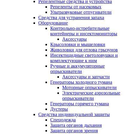
Репелентные средства и устройства
Репеленты от насекомых
Ультразвуковые отпугиватели
Средства для устранения запаха
Оборудование
Контрольно-истребительные
контейнеры и инсектомониторы
Аксессуары
Крысоловки и мышеловки
Живоловки для отлова грызунов
Инсектицидные светоловушки и
комплектующие к ним
Ручные и аккумуляторные
опрыскиватели
Аксессуары и запчасти
Генераторы холодного тумана
Моторные опрыскиватели
Электрические аэрозольные
опрыскиватели
Генераторы горячего тумана
Дустеры
Средства индивидуальной защиты
Спецодежда
Защита органов дыхания
Защита органов зрения