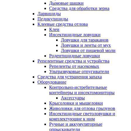
Дымовые шашки
Средства для обработки зерна
Ларвициды
Педикулициды
Клеевые средства отлова
Клеи
Инсектицидные ловушки
Ловушки для тараканов
Ловушки и ленты от мух
Ловушки от пищевой моли
Родентицидные ловушки
Репелентные средства и устройства
Репеленты от насекомых
Ультразвуковые отпугиватели
Средства для устранения запаха
Оборудование
Контрольно-истребительные
контейнеры и инсектомониторы
Аксессуары
Крысоловки и мышеловки
Живоловки для отлова грызунов
Инсектицидные светоловушки и
комплектующие к ним
Ручные и аккумуляторные
опрыскиватели