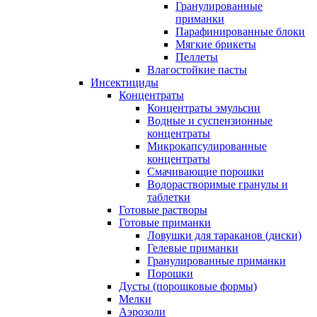
Гранулированные
приманки
Парафинированные блоки
Мягкие брикеты
Пеллеты
Влагостойкие пасты
Инсектициды
Концентраты
Концентраты эмульсии
Водные и суспензионные
концентраты
Микрокапсулированные
концентраты
Смачивающие порошки
Водорастворимые гранулы и
таблетки
Готовые растворы
Готовые приманки
Ловушки для тараканов (диски)
Гелевые приманки
Гранулированные приманки
Порошки
Дусты (порошковые формы)
Мелки
Аэрозоли