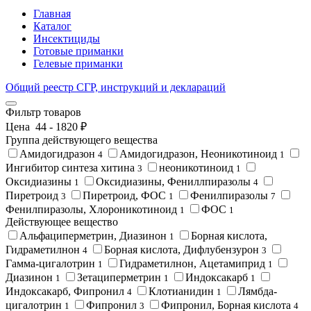
Главная
Каталог
Инсектициды
Готовые приманки
Гелевые приманки
Общий реестр СГР, инструкций и деклараций
Фильтр товаров
Цена
44
-
1820
₽
Группа действующего вещества
Амидогидразон
Амидогидразон, Неоникотиноид
4
1
Ингибитор синтеза хитина
неоникотиноид
3
1
Оксидиазины
Оксидиазины, Фениллпиразолы
1
4
Пиретроид
Пиретроид, ФОС
Фенилпиразолы
3
1
7
Фенилпиразолы, Хлороникотиноид
ФОС
1
1
Действующее вещество
Альфациперметрин, Диазинон
Борная кислота,
1
Гидраметилнон
Борная кислота, Дифлубензурон
4
3
Гамма-цигалотрин
Гидраметилнон, Ацетамиприд
1
1
Диазинон
Зетациперметрин
Индоксакарб
1
1
1
Индоксакарб, Фипронил
Клотианидин
Лямбда-
4
1
цигалотрин
Фипронил
Фипронил, Борная кислота
1
3
4