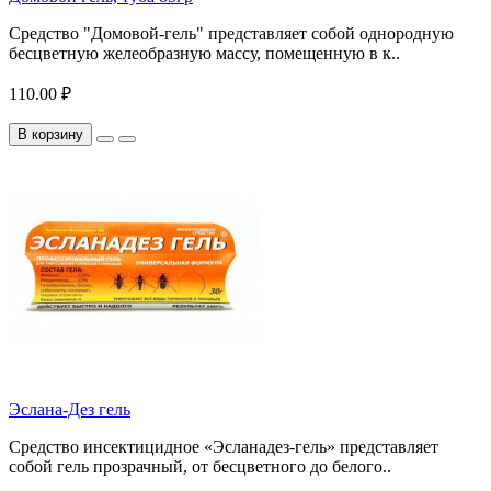
Средство "Домовой-гель" представляет собой од­нородную
бесцветную желеобразную массу, помещенную в к..
110.00 ₽
В корзину
Эслана-Дез гель
Средство инсектицидное «Эсланадез-гель» представляет
собой гель прозрачный, от бесцветного до белого..