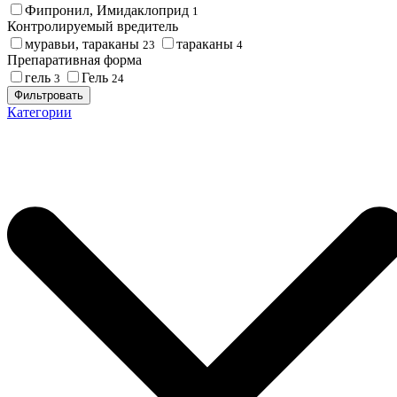
Фипронил, Имидаклоприд
1
Контролируемый вредитель
муравьи, тараканы
тараканы
23
4
Препаративная форма
гель
Гель
3
24
Фильтровать
Категории