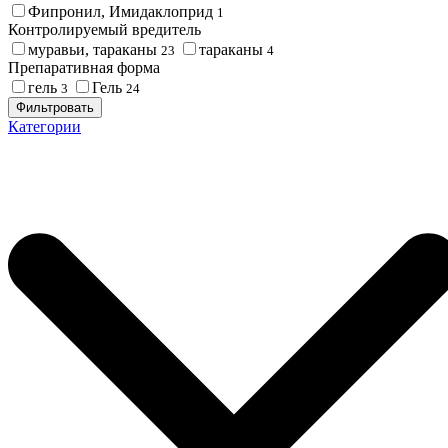
Фипронил, Имидаклоприд
1
Контролируемый вредитель
муравьи, тараканы
тараканы
23
4
Препаративная форма
гель
Гель
3
24
Фильтровать
Категории