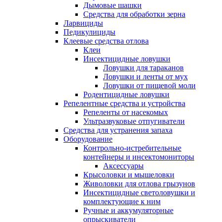
Дымовые шашки
Средства для обработки зерна
Ларвициды
Педикулициды
Клеевые средства отлова
Клеи
Инсектицидные ловушки
Ловушки для тараканов
Ловушки и ленты от мух
Ловушки от пищевой моли
Родентицидные ловушки
Репелентные средства и устройства
Репеленты от насекомых
Ультразвуковые отпугиватели
Средства для устранения запаха
Оборудование
Контрольно-истребительные
контейнеры и инсектомониторы
Аксессуары
Крысоловки и мышеловки
Живоловки для отлова грызунов
Инсектицидные светоловушки и
комплектующие к ним
Ручные и аккумуляторные
опрыскиватели