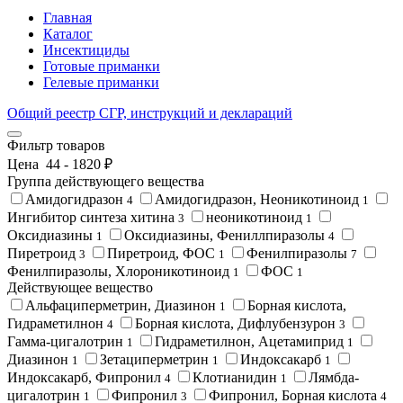
Главная
Каталог
Инсектициды
Готовые приманки
Гелевые приманки
Общий реестр СГР, инструкций и деклараций
Фильтр товаров
Цена
44
-
1820
₽
Группа действующего вещества
Амидогидразон
Амидогидразон, Неоникотиноид
4
1
Ингибитор синтеза хитина
неоникотиноид
3
1
Оксидиазины
Оксидиазины, Фениллпиразолы
1
4
Пиретроид
Пиретроид, ФОС
Фенилпиразолы
3
1
7
Фенилпиразолы, Хлороникотиноид
ФОС
1
1
Действующее вещество
Альфациперметрин, Диазинон
Борная кислота,
1
Гидраметилнон
Борная кислота, Дифлубензурон
4
3
Гамма-цигалотрин
Гидраметилнон, Ацетамиприд
1
1
Диазинон
Зетациперметрин
Индоксакарб
1
1
1
Индоксакарб, Фипронил
Клотианидин
Лямбда-
4
1
цигалотрин
Фипронил
Фипронил, Борная кислота
1
3
4