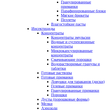
Гранулированные
приманки
Парафинированные блоки
Мягкие брикеты
Пеллеты
Влагостойкие пасты
Инсектициды
Концентраты
Концентраты эмульсии
Водные и суспензионные
концентраты
Микрокапсулированные
концентраты
Смачивающие порошки
Водорастворимые гранулы и
таблетки
Готовые растворы
Готовые приманки
Ловушки для тараканов (диски)
Гелевые приманки
Гранулированные приманки
Порошки
Дусты (порошковые формы)
Мелки
Аэрозоли